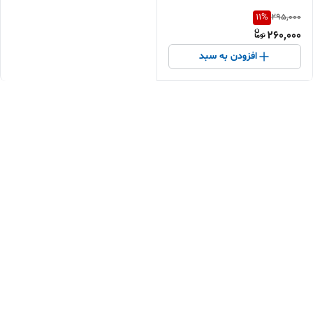
11
%
295,000
260,000
افزودن به سبد