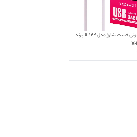
کابل آیفونی فست شارژ مدل X-122 برند
X-