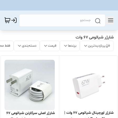
شارژر شیائومی 67 وات
پربازدیدترین
برندها
قیمت
دسته‌بندی
فقط مح
شارژر اورجینال شیائومی 67 وات |
شارژر اصلی سرکارتن شیائومی 67