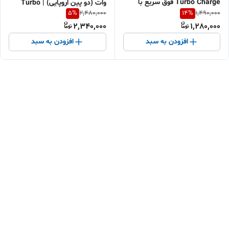
Turbo Charge فوق سریع با
وات (دو پین اروپایی) | Turbo
5
%
14
%
2,480,000
1,490,000
نمایشگر دیجیتال | مناسب
Charge فوق سریع | مناسب
2,340,000
1,280,000
گوشی‌های شیائومی و اندروید |
POCO و شیائومی | اقساطی +
اقساطی + ارسال سریع
ارسال سریع
افزودن به سبد
افزودن به سبد