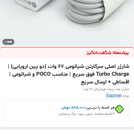
شارژر اصلی سرکارتن شیائومی 67 وات (دو پین اروپایی) |
Turbo Charge فوق سریع | مناسب POCO و شیائومی |
اقساطی + ارسال سریع
شارژر صد درصد اورجینال ۶۷ وات
برند:
Xiaomei
هر قسط با ترب‌پی:
۵۸۵٬۰۰۰
تومان
۴ قسط ماهانه. بدون سود، چک و ضامن.