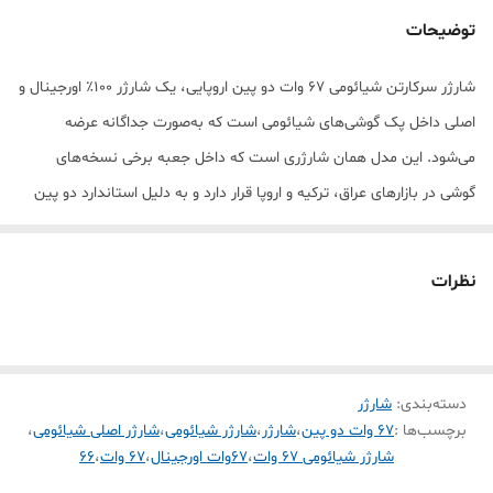
توضیحات
شارژر سرکارتن شیائومی 67 وات دو پین اروپایی، یک شارژر 100٪ اورجینال و
اصلی داخل پک گوشی‌های شیائومی است که به‌صورت جداگانه عرضه
می‌شود. این مدل همان شارژری است که داخل جعبه برخی نسخه‌های
گوشی در بازارهای عراق، ترکیه و اروپا قرار دارد و به دلیل استاندارد دو پین
اروپایی (EU Plug)، در بسیاری از مناطق به‌راحتی قابل استفاده است.
این شارژر با فناوری Turbo Charge 67W واقعی، یکی از سریع‌ترین و
نظرات
استانداردترین شارژرهای شیائومی محسوب می‌شود و برای گوشی‌های
POCO و شیائومی کاملاً بهینه شده است. اگر دنبال یک شارژر کاملاً اصلی،
بدون کوچک‌ترین تفاوت با نمونه داخل جعبه گوشی هستی، این مدل دقیقاً
دسته‌بندی
:
شارژر
همان انتخاب مطمئن است
برچسب‌ها :
۶۷ وات دو پین
،
شارژر
،
شارژر شیائومی
،
شارژر اصلی شیائومی
،
شارژرهای سرکارتن شیائومی، به‌خصوص مدل 67 وات، از نظر کیفیت
شارژر شیائومی 67 وات
،
۶۷وات اورجینال
،
67 وات
،
۶۶
ساخت و عملکرد دقیقاً همان استانداردی را دارند که شرکت شیائومی برای