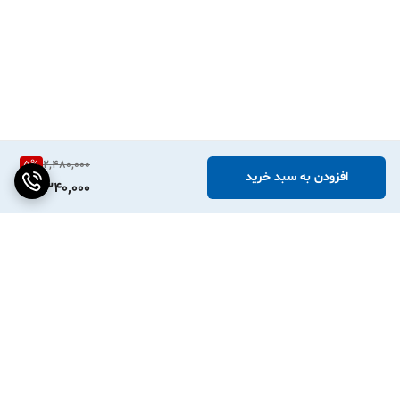
5
%
2,480,000
افزودن به سبد خرید
2,340,000
برگشت به بالا