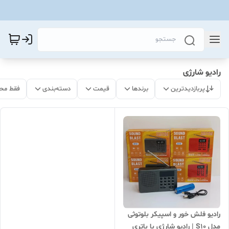
رادیو شارژی
پربازدیدترین
برندها
قیمت
دسته‌بندی
فقط مح
رادیو فلش خور و اسپیکر بلوتوثی
مدل S10 | رادیو شارژی با باتری