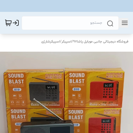
فروشگاه دیجیتالی جانبی موبایل پاشا97
/
اسپیکر
/
اسپیکرشارژی