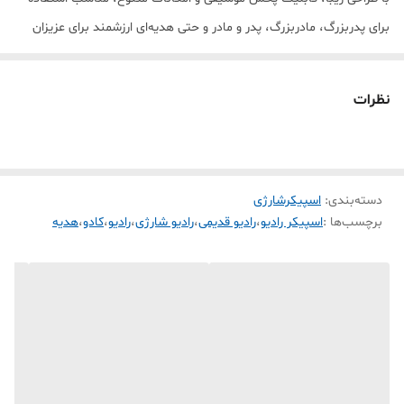
برای پدربزرگ، مادربزرگ، پدر و مادر و حتی هدیه‌ای ارزشمند برای عزیزان
شماست.
ویژگی‌های رادیو S10:
نظرات
رادیو FM با گیرندگی مناسب
پشتیبانی از فلش USB و کارت حافظه مموری
دارای بلوتوث برای اتصال به موبایل
دسته‌بندی
:
اسپیکرشارژی
باتری داخلی شارژی و قابل استفاده بدون برق
برچسب‌ها :
اسپیکر رادیو
،
رادیو قدیمی
،
رادیو شارژی
،
رادیو
،
کادو
،
هدیه
مناسب خانه، محل کار، سفر و گردش
صدای واضح برای گوش دادن به رادیو و موسیقی
طراحی ساده و راحت برای استفاده همه سنین
🎁 یک هدیه کاربردی برای پدر بزرگ و مادر بزرگ
🎁 هدیه مناسب برای پدر و مادر
🎁 مناسب تولد، روز پدر، روز مادر و مناسبت‌های خاص
با خرید رادیو شارژی S10 هم یک رادیوی کلاسیک دارید، هم یک اسپیکر