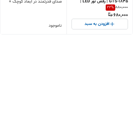
GTS-1835 | رقص نور LED |
صدای قدرتمند در ابعاد کوچک +
22
%
880,000
خرید اقساطی + ارسال سریع
خرید اقساطی
680,000
افزودن به سبد
ناموجود