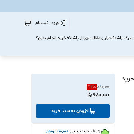
ورود | ثبت‌نام
مشترک باشد؟
اخبار و مقالات
چرا از پاشا۹۷ خرید انجام بدیم؟
Great Nice GTS-183 | رقص نور LED | خرید
22
%
880,000
680,000
افزودن به سبد خرید
هر قسط با ترب‌پی:
۱۷۰٬۰۰۰
تومان