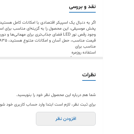
✅ ارسال سریع
نقد و بررسی
✅ بلوتوث 5.0
✅ رقص نور LED
پخش موسیقی، این محصول را به گزینه‌ای مناسب برای است
✅ پشتیبانی از فلش، رم و AUX
وجود رقص نور LED فضای جذاب‌تری برای مهم
قیمت مناسب، حمل آسان و امکانات متنوع هستید، GTS-1835 انتخابی هوشمندانه خواهد بود.
مناسب برای
استفاده روزمره
سفر و طبیعت‌گردی
محل کار
اتاق خواب
نظرات
دانش‌آموزان و دانشجویان
هدیه برای نوجوانان و جوانان
شما هم درباره این محصول نظر خود را بنویسید.
برای ثبت نظر، لازم است ابتدا وارد حساب کاربری خود شوی
افزودن نظر