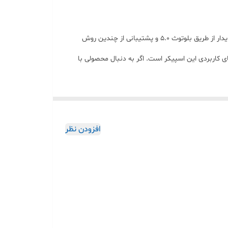
اگر به دنبال یک اسپیکر اقتصادی با امکانات کامل هستید، Great Nice GTS-1835 ارزش خرید بالایی دارد. کیفیت صدای مطلوب، اتصال پایدار از طریق بلوتوث 5.0 و پشتیبانی از چندین روش
لیت‌های کاربردی این اسپیکر است. اگر به دنبال محصولی با
افزودن نظر