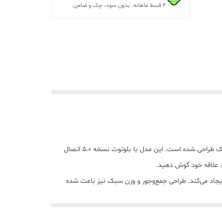
۴ قسط ماهانه. بدون سود، چک و ضامن.
اسپیکر بلوتوثی Great Nice GTS-1835 یک اسپیکر قابل حمل، سبک و خوش‌ساخت است که برای استفاده روزمره، سفر و دورهمی‌های کوچک طراحی شده است. این مدل با بلوتوث نسخه 5.0 اتصال
جلوه‌ای زیبا و هیجان‌انگیز هنگام پخش آهنگ ایجاد می‌کند. طراحی جمع‌وجور و وزن سبک نیز باعث شده