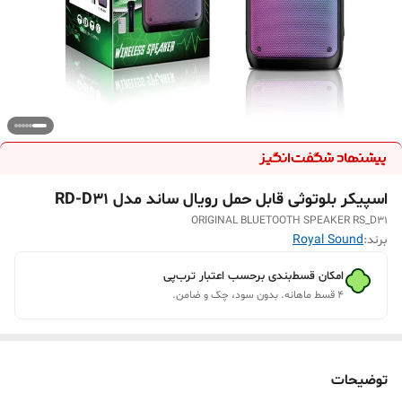
اسپیکر بلوتوثی قابل حمل رویال ساند مدل RD-D31
ORIGINAL BLUETOOTH SPEAKER RS_D31
برند:
Royal Sound
امکان قسط‌بندی برحسب اعتبار ترب‌پی
۴ قسط ماهانه. بدون سود، چک و ضامن.
توضیحات