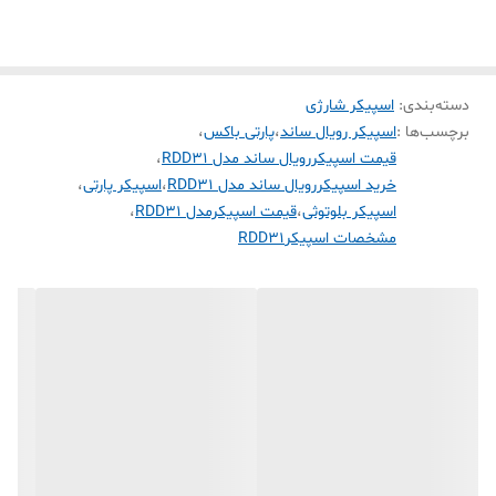
می‌توانید آهنگ‌های موردعلاقه خود را در یک فلش مموری بریزید و از طریق
پورت USB به اسپیکر متصل کرده و پخش‌کنید. همچنین می‌توانید توسط
۲۰Wx۲ وات
کابل AUX دستگاه خود را از طریق ورودی 3.5 میلی‌متری به اسپیکر متصل
فرکانس پاسخ‌گویی اسپیکر:
کنید. حالا فقط دکمه پخش را فشار داده و از شنیدن موسیقی موردعلاقه
خود لذت ببرید. همچین میکروفون های بیسیم و دیجیتال همراه با اسپیکر
۳۲ اهم
دسته‌بندی
:
اسپیکر شارژی
علاوه بر کیفیت بسیار بالا شامل 4 صدای مختلف میباشد که بازی خانندگی
برچسب‌ها :
اسپیکر رویال ساند
،
پارتی باکس
،
را بسیار جذاب و سرگرم کننده میکند.
توان خروجی اسپیکر:
قیمت اسپیکررویال ساند مدل RDD31
،
۲۰Wx۲
خرید اسپیکررویال ساند مدل RDD31
،
اسپیکر پارتی
،
حداکثر برد بلندگو:
اسپیکر بلوتوثی
،
قیمت اسپیکرمدل RDD31
،
مشخصات اسپیکرRDD31
۱۰ متر
نسخه‌ی بلوتوث:
۵
امکانات اسپیکر:
باتری
مدت زمان پخش:
۶ ساعت
مدت زمان شارژ شدن: