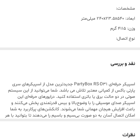
مشخصات:
ابعاد: ۲۴۰x۲۳.۵x۵۴۰ میلی‌متر
وزن: ۴۱۱۵ گرم
نوع اتصال:
با سیم
بی‌سیم
نقد و بررسی
دانگل USB و بلوتوث
قابلیت پشتیبانی از کارت‌های حافظه
اسپیکر حرفه‌ای PartyBox RS-D31 جدیدترین مدل از اسپیکرهای سری
micro SD
پارتی باکس از کمپانی معتبر تلاش می باشد. شما می‌توانید از این سیستم
صوتی در دو حالت برق یا باتری استفاده کنید. درایورهای حرفه‌ای این
تعداد اجزاء اسپیکر:
اسپیکر صدای موسیقی را با وضوح‌بالا و بیس قدرتمندی پخش می‌کنند و
۱۰ عدد
باعث افزایش هیجان مهمانی شما می‌شوند. کانکشن‌های پرکاربرد به شما
امکان اتصال آسان به دو صورت بی‌سیم و باسیم را می‌دهند تا بتوانید با هر
اقلام همراه بلندگو:
دستگاهی به‌راحتی به این سیستم صوتی متصل شوید و موسیقی دلخواه
خود را بشنوید. برای اتصال به PartyBox RS-D31 کافی است بلوتوث
میکروفون, کنترل,کابل شارژ
موبایل یا تبلت خود را روشن کنید، اسپیکر را جستجو کرده و متصل شوید.
نظرات
توان ورودی: