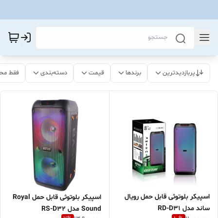
پربازدیدترین
برندها
قیمت
دسته‌بندی
فقط مح
اسپیکر بلوتوثی قابل حمل رویال
اسپیکر بلوتوثی قابل حمل Royal
ساند مدل RD-D31
Sound مدل RS-D32