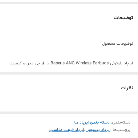
توضیحات
توضیحات محصول
ایرپاد بلوتوثی Baseus ANC Wireless Earbuds با طراحی مدرن، کیفیت
صدای شفاف و فناوری حذف نویز فعال (ANC)، انتخابی عالی برای مکالمه،
گوش دادن به موسیقی، تماشای فیلم، بازی و استفاده روزمره است. طراحی
نظرات
ارگونومیک و وزن سبک این ایرپاد، استفاده طولانی‌مدت را بدون احساس
خستگی امکان‌پذیر می‌کند.
دسته‌بندی
:
دسته بندی ایرپاد ها
این ایرپاد با بهره‌گیری از فناوری ANC صدای محیط را کاهش داده و تجربه‌ای
برچسب‌ها :
ایرپاد بیسوس
،
ایرپاد قیمت مناسب
لذت‌بخش از موسیقی و تماس‌های صوتی را ارائه می‌دهد. همچنین