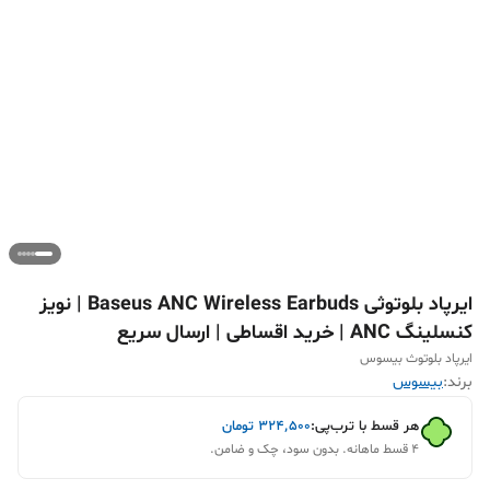
ایرپاد بلوتوثی Baseus ANC Wireless Earbuds | نویز
کنسلینگ ANC | خرید اقساطی | ارسال سریع
ایرپاد بلوتوث بیسوس
برند:
بیسوس
هر قسط با ترب‌پی:
۳۲۴٬۵۰۰
تومان
۴ قسط ماهانه. بدون سود، چک و ضامن.