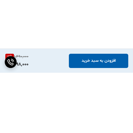
12
%
1,490,000
افزودن به سبد خرید
1,298,000
برگشت به بالا