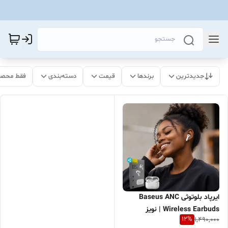
جدیدترین
برندها
قیمت
دسته‌بندی
فقط محصو
ایرپاد بلوتوثی Baseus ANC
Wireless Earbuds | نویز
12
%
1,490,000
کنسلینگ ANC | خرید اقساطی |