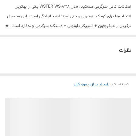
امکانات کامل سرگرمی هستید، مدل WSTER WS-838 یکی از بهترین
انتخاب‌ها برای کودک، نوجوان و حتی استفاده خانوادگی است. این محصول
ترکیبی از میکروفون + اسپیکر بلوتوثی + دستگاه سرگرمی چندکاره است. 🔥
ویژگی‌های اصلی میکروفون اسپیکر WSTER WS-838 ✔ قابلیت تغییر صدا
(صدای کودک، مردانه، زنانه و افکت‌های جذاب) ✔ قابلیت ضبط صدا با
نظرات
کیفیت مناسب ✔ پشتیبانی از کارائوکه و خوانندگی حرفه‌ای خانگی 🎤 ✔
دارای رادیو FM برای شنیدن ایستگاه‌های رادیویی ✔ رقص نور LED زیبا برای
مهمانی و تولد 🎉 ✔ اتصال باسیم و بی‌سیم (Bluetooth) ✔ پخش
دسته‌بندی
:
اسباب بازی موزیکال
موسیقی از طریق USB، AUX، کارت حافظه و MICRO ✔ دکمه‌های کنترل
موسیقی و صدا روی دستگاه 🎁 مناسب برای چه کسانی است؟ این
میکروفون اسپیکر WSTER WS-838 یک انتخاب عالی برای: هدیه تولد برای
کودک و نوجوان 🎂 سرگرمی خانوادگی و مهمانی‌ها 🎉 علاقه‌مندان به
خوانندگی و کارائوکه 🎤 استفاده در دورهمی‌ها و جشن‌ها آموزش و سرگرمی
کودکان ⚡ چرا WSTER WS-838 انتخاب خوبی است؟ این مدل فقط یک