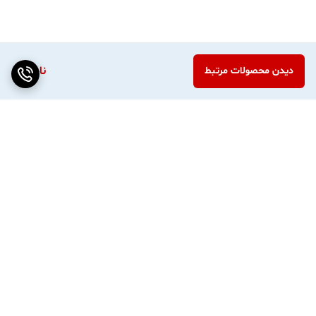
قیمت خیلی ارزان این اسپیکر فقط بخاطر مشکل بلوتوث این دستگاه
است وگرنه قسمت رم و فلش و aux این دستگاه سالم است و به
وسیله دانگل بلوتوث جدا. میتونید به اسپیکر متصل بشید
ناموجود
دیدن محصولات مرتبط
برگشت به بالا