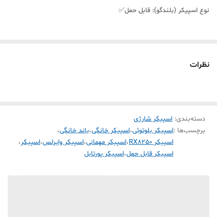
نوع اسپیکر (بلندگو): قابل حمل✅
جنس بدنه: پلاستیک✅
نظرات
ابعاد: ۲۶۵×۲۵۵×۶۵۵ میلی‌متر✅
وزن: ۶۰۰۰ گرم✅
دسته‌بندی
:
اسپیکر شارژی
برچسب‌ها :
اسپیکر بلوتوثی
،
اسپیکر خانگی
،
باند خانگی
،
نوع اتصال: بلوتوث، دانگل USB✅
اسپیکر RX8250
،
اسپیکر مهمانی
،
اسپیکر وایرلس
،
اسپیکر
،
اسپیکر قابل حمل
،
اسپیکر پورتابل
اقلام همراه بلندگو: کابل شارژ، کنترل، میکروفن✅
مدت زمان شارژ شدن: ۳ تا ۴ ساعت✅