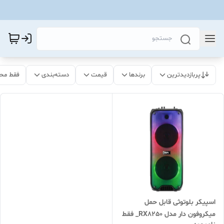
پربازدیدترین
برندها
قیمت
دسته‌بندی
فقط مح
اسپیکر بلوتوثی قابل حمل
میکروفون دار مدل RX8250_ فقط