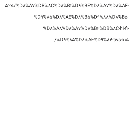
product/525/%D8%A7%DB%8C%D8%B1%D9%BE%D8%A7%D8%AF-
%D9%85%D8%AE%D8%B5%D9%88%D8%B5-
%D8%A8%D8%A7%D8%B2%DB%8C-hi-fi-
%D9%85%D8%AF%D9%84-tws-x15/