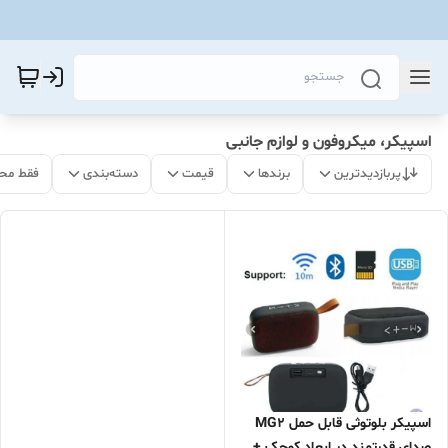
اسپیکر، میکروفون و لوازم جانبی
پربازدیدترین
برندها
قیمت
دسته‌بندی
فقط مح
اسپیکر بلوتوثی قابل حمل MG2
صدای قدرتمند در ابعاد کوچک +