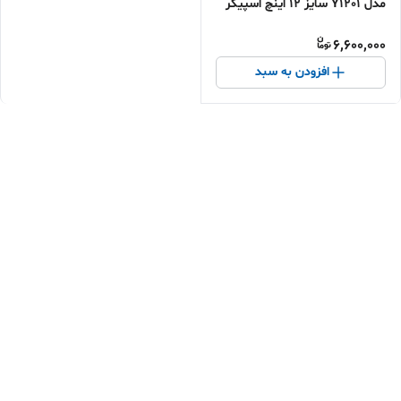
مدل Y1201 سایز 12 اینچ اسپیکر
جشن و طبیعت گردی با
6,600,000
میکروفون و رقص نور خرید
اقساطی و ارس...
افزودن به سبد