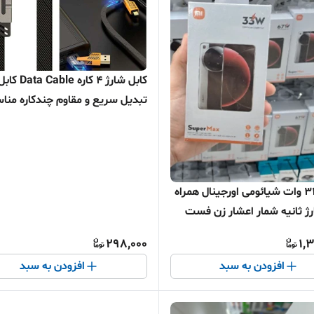
کابل شارژ 4 کاره Data Cable کا
تبدیل سریع و مقاوم چندکاره من
انواع گوشی اقساط و ارسال سریع
شارژر 33 وات شیائومی اورجینال همراه
رژ ثانیه شمار اعشار زن فست
ساطی + ارسال سریع
298,000
1,
افزودن به سبد
افزودن به سبد