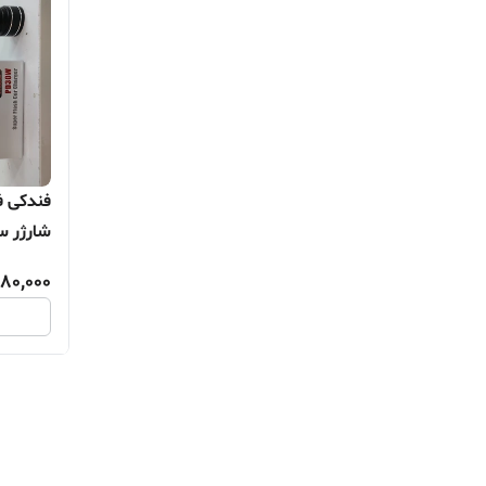
PD
80,000