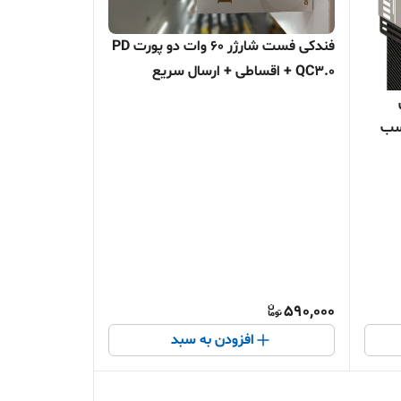
فندکی فست شارژر 60 وات دو پورت PD
+ QC3.0 اقساطی + ارسال سریع
بل
اسب
590,000
افزودن به سبد