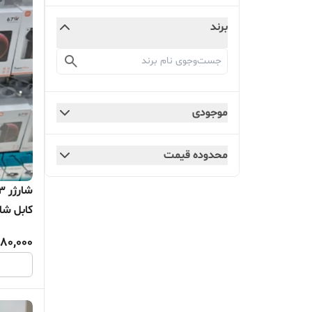
برند
موجودی
محدوده قیمت
کابل شا
شارژ اق
380,000