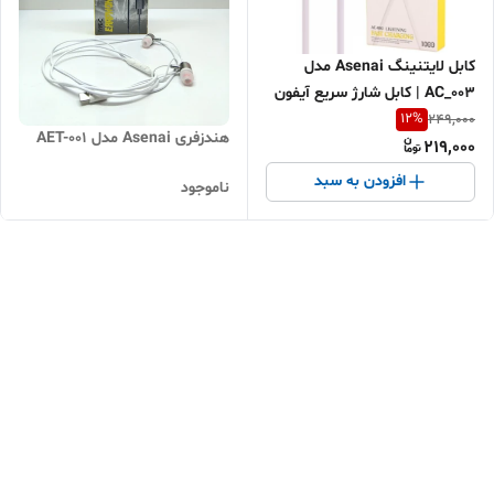
کابل لایتنینگ Asenai مدل
AC_003 | کابل شارژ سریع آیفون
3.1A | انتقال دیتا | اقساطی و
12
%
249,000
هندزفری Asenai مدل AET-001
ارسال سریع
219,000
افزودن به سبد
ناموجود