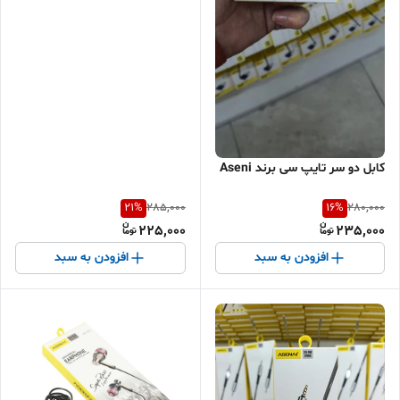
کابل دو سر تایپ سی برند Aseni
21
%
16
%
285,000
280,000
225,000
235,000
افزودن به سبد
افزودن به سبد