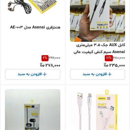
هندزفری Asenai مدل AE-003
کابل AUX جک ۳.۵ میلی‌متری
Asenai سیم کنفی کیفیت عالی
6
%
16
%
296,000
280,000
انتقال صدای بدون نویز
278,000
235,000
افزودن به سبد
افزودن به سبد