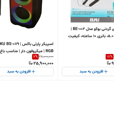
هندزفری گردنی بوکو مدل BE-002 |
بلوتوث 5.0، باتری 10 ساعته، کیفیت
لی | اقساطی + ارسال سریع
اسپیکر پارتی باکس  BS-079
RGB | میکروفون دار | مناسب باغ،
7
%
28,000,000
18
%
باشگاه و سال
25,900,000
9
افزودن به سبد
افزودن به سبد