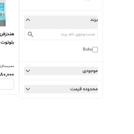
برند
Buku
صدای عا
1,200,000
موجودی
80,000
محدوده قیمت