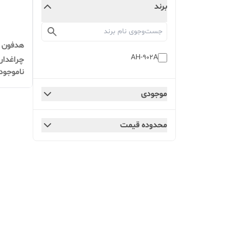
برند
هدفون ب
AH-902A
چراغدار مدل
ناموجود
موجودی
محدوده قیمت