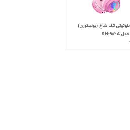
لوتوثی تک شاخ (یونیکورن)
 AH-902A