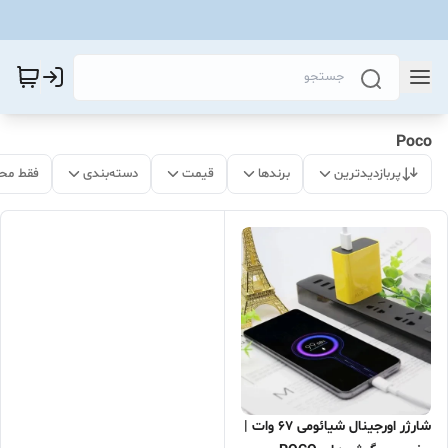
Poco
پربازدیدترین
برندها
قیمت
دسته‌بندی
فقط مح
شارژر اورجینال شیائومی 67 وات |