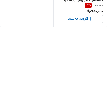
مخصوص گوشی‌های POCO و
18
%
1,200,000
شیائومی | Turbo Charge فوق
980,000
سریع | اقساطی + ارسال سریع
افزودن به سبد