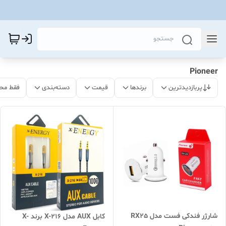
Pioneer
پربازدیدترین
برندها
قیمت
دسته‌بندی
فقط مح
شارژر فندکی فست مدل RX25
کابل AUX مدل X-216 برند X-