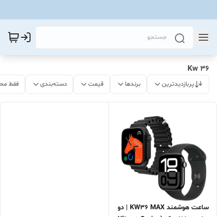
Kw 36
پربازدیدترین
برندها
قیمت
دسته‌بندی
فقط مح
ساعت هوشمند KW36 MAX | دو