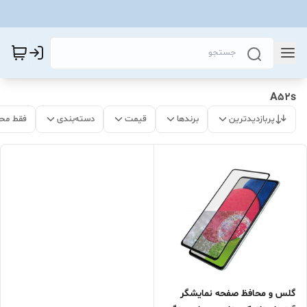
A52s
پربازدیدترین
برندها
قیمت
دسته‌بندی
فقط مح
گلس و محافظ صفحه نمایشگر