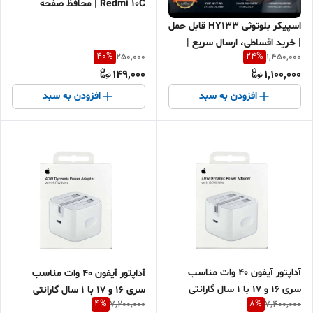
Redmi 10C | محافظ صفحه
شیشه‌ای 9H فول چسب | ارسال
اسپیکر بلوتوثی HY133 قابل حمل
سریع و اقساطی
| خرید اقساطی، ارسال سریع |
40
%
24
%
250,000
1,450,000
اسپیکر شارژی، رادیو FM، فلش،
149,000
1,100,000
رم، AUX | بهترین هدیه و مناسب
کوهنوردی
افزودن به سبد
افزودن به سبد
آداپتور آیفون ۴۰ وات مناسب
آداپتور آیفون ۴۰ وات مناسب
سری ۱۶ و ۱۷ با 1 سال گارانتی
سری ۱۶ و ۱۷ با ۱ سال گارانتی
4
%
8
%
7,200,000
7,400,000
شرکتی | پاشا۹۷
شرکتی | پاشا۹۷ کپی