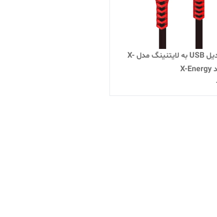
کابل تبدیل USB به لایتنینگ مدل X-