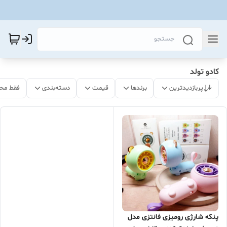
کادو تولد
پربازدیدترین
برندها
قیمت
دسته‌بندی
فقط مح
پنکه شارژی رومیزی فانتزی مدل