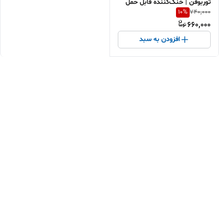
توربوفن | خنک‌کننده قابل حمل
10
%
740,000
کودکانه | خرید اقساطی با ارسال
660,000
سریع
افزودن به سبد