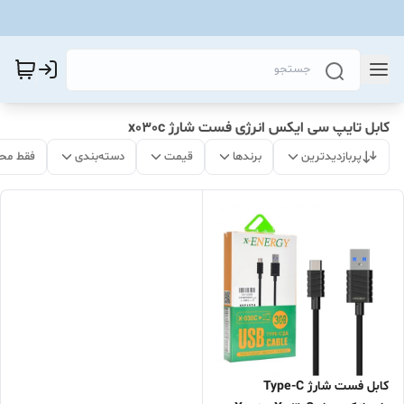
کابل تایپ سی ایکس انرژی فست شارژ x030c
پربازدیدترین
برندها
قیمت
دسته‌بندی
فقط مح
کابل فست شارژ Type-C