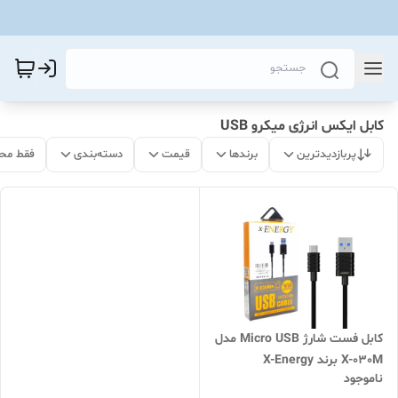
کابل ایکس انرژی میکرو USB
پربازدیدترین
برندها
قیمت
دسته‌بندی
فقط مح
کابل فست شارژ Micro USB مدل
X-030M برند X-Energy
ناموجود