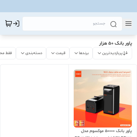
پاور بانک ۵۰ هزار
پربازدیدترین
برندها
قیمت
دسته‌بندی
فقط مح
پاور بانک 50000 موکسوم مدل