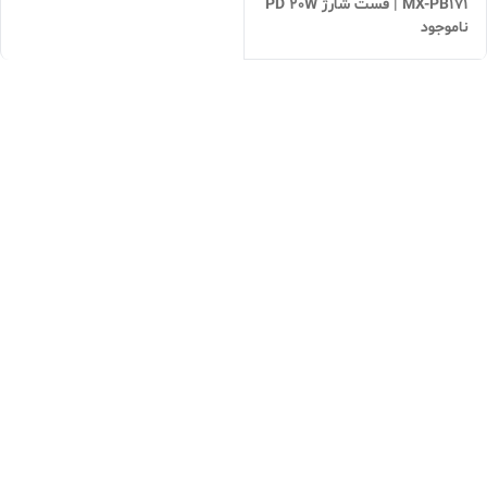
MX-PB171 | فست شارژ PD 20W
ناموجود
SCP 22.5W | مناسب قطعی
برق، کمپ و سفر | اقساطی +
ارسال سریع مشهد