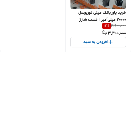
خرید پاوربانک مینی توربوسل
20000 میلی‌آمپر | فست شارژ
12
%
3,900,000
22.5 وات | بهترین هدیه و کادو
3,400,000
کاربردی برای دختر و پسر |
اقساطی + ارسال سریع
افزودن به سبد