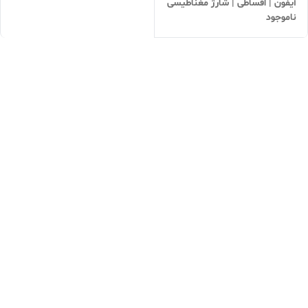
آیفون | اقساطی | شارژ مغناطیسی
ناموجود
(MagSafe) | ارسال سریع |
پاوربانک جمع‌وجور دم‌دستی