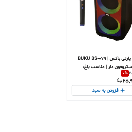
اسپیکر پارتی باکس BUKU BS-079 |
 | میکروفون دار | مناسب باغ،
7
%
2
و سال
25,9
افزودن به سبد