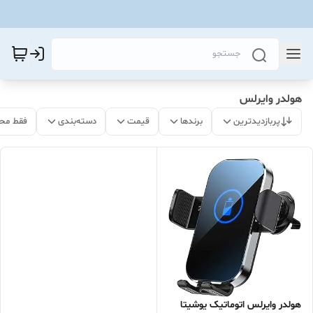
هولدر وایرلس
پربازدیدترین
برندها
قیمت
دسته‌بندی
فقط مح
هولدر وایرلس اتوماتیک یوشیتا