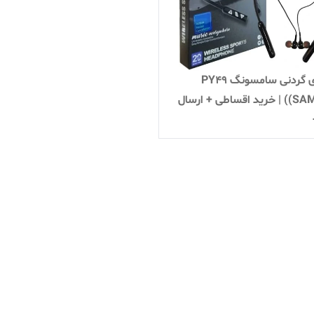
هندزفری گردنی سامسونگ PY49
(SAMSUNG) | خرید اقساطی + ارسال