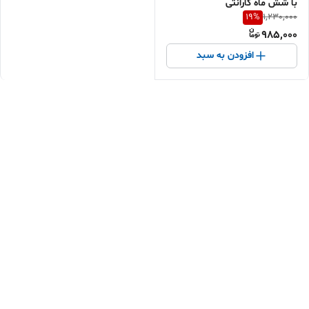
با شش ماه گارانتی
19
%
1,230,000
985,000
افزودن به سبد