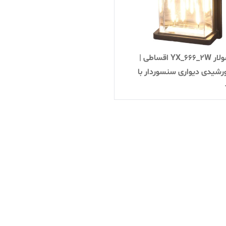
لامپ سولار YX_666_2W اقساطی |
رشیدی دیواری سنسوردار با
ریع