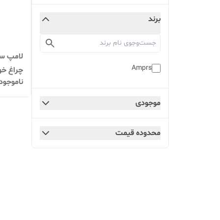
برند
Amprs
چراغ خو
ناموجود
ارسال س
موجودی
محدوده قیمت