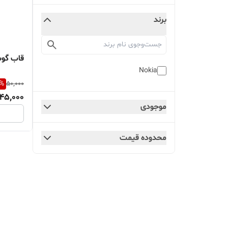
برند
قاب گوشی
Nokia
%
50,000
45,000
موجودی
محدوده قیمت