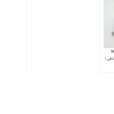
Wi
اطی |