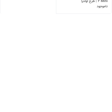
2 Mini | طرح اولترا
ناموجود