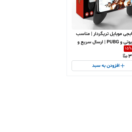
بجی موبایل تریگردار | مناسب
کالاف دیوتی و PUBG | ارسال سریع و
15
%
ساطی
3
افزودن به سبد