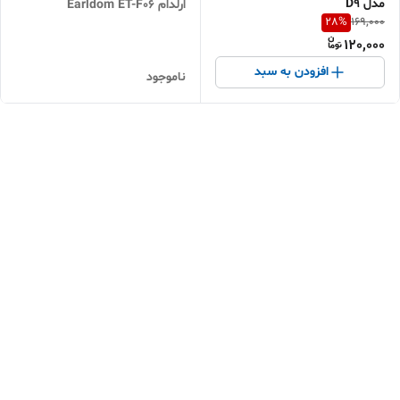
مدل D9
ارلدام Earldom ET-F06
28
%
169,000
120,000
افزودن به سبد
ناموجود