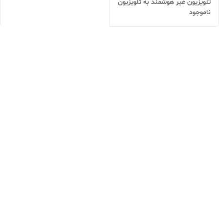
تلویزیون غیر هوشمند به تلویزیون
ناموجود
هوشمند | اتصال گوشی به
تلویزیون بدون سیم | اقساطی +
ارسال سریع