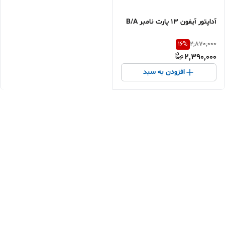
آداپتور آیفون ۱۳ پارت نامبر B/A
16
%
2,870,000
2,390,000
افزودن به سبد