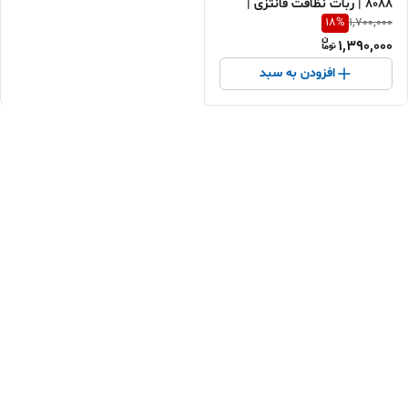
8088 | ربات نظافت فانتزی |
18
%
1,700,000
ارسال سریع و خرید اقساطی
1,390,000
افزودن به سبد