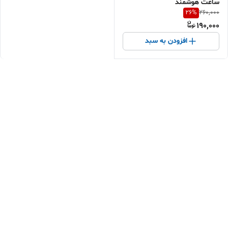
ساعت هوشمند
26
%
260,000
190,000
افزودن به سبد