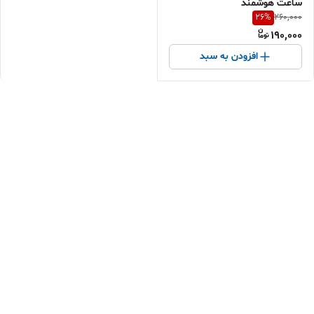
ساعت هوشمند
26
%
260,000
190,000
افزودن به سبد