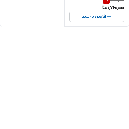
6
%
1,880,000
1,760,000
افزودن به سبد